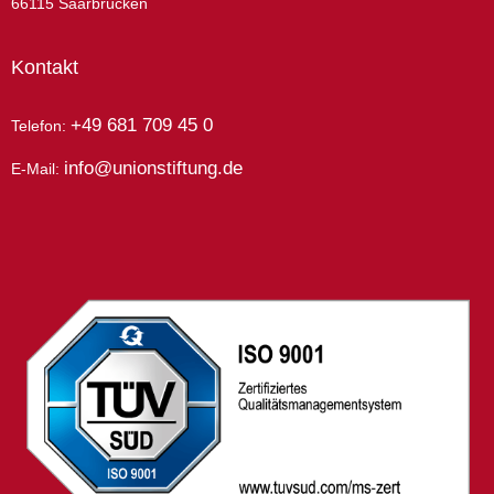
66115 Saarbrücken
Kontakt
+49 681 709 45 0
Telefon:
info@unionstiftung.de
E-Mail: