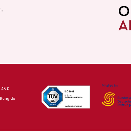
e.
 45 0
ftung.de