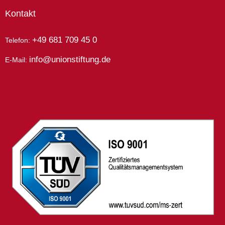
Kontakt
+49 681 709 45 0
Telefon:
info@unionstiftung.de
E-Mail: