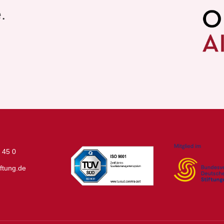
e.
 45 0
ftung.de