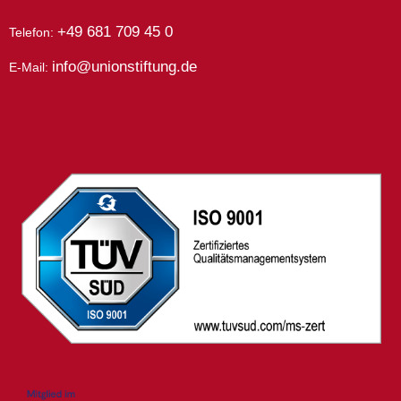
+49 681 709 45 0
Telefon:
info@unionstiftung.de
E-Mail: