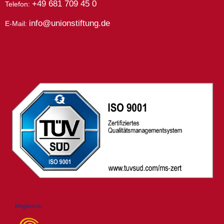
+49 681 709 45 0
Telefon:
info@unionstiftung.de
E-Mail: