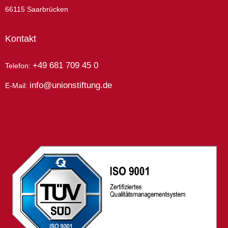
66115 Saarbrücken
Kontakt
+49 681 709 45 0
Telefon:
info@unionstiftung.de
E-Mail: