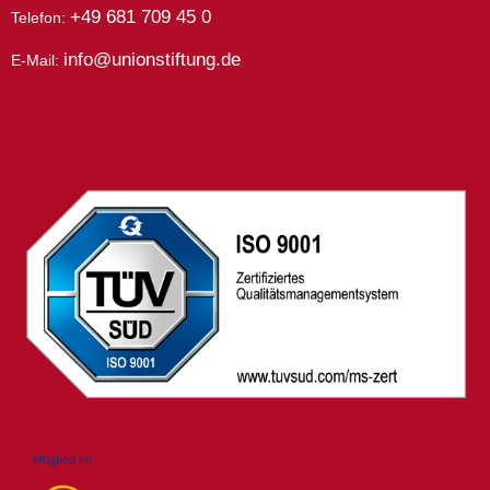
+49 681 709 45 0
Telefon:
info@unionstiftung.de
E-Mail: