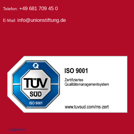
+49 681 709 45 0
Telefon:
info@unionstiftung.de
E-Mail: