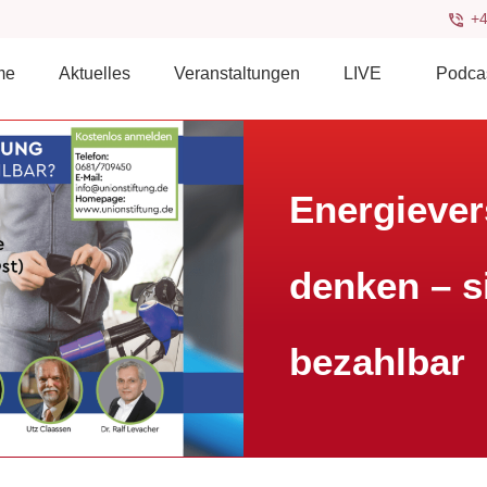
+4
me
Aktuelles
Veranstaltungen
LIVE
Podca
Energieve
denken – s
bezahlbar