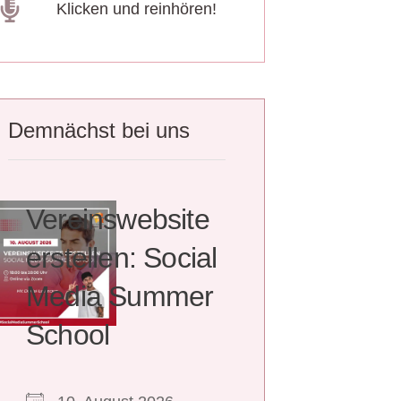
Klicken und reinhören!
Demnächst bei uns
Vereinswebsite
erstellen: Social
Media Summer
School