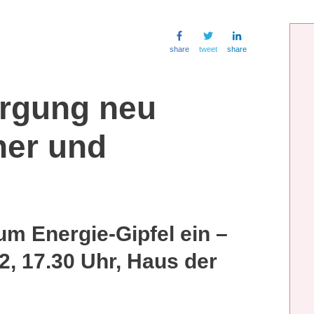
share
tweet
share
orgung neu
her und
zum Energie-Gipfel ein –
2, 17.30 Uhr, Haus der