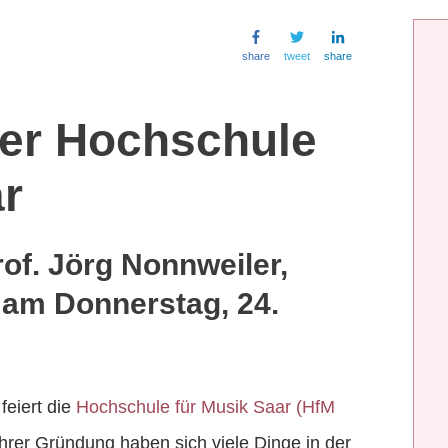
share
tweet
share
der Hochschule
ar
rof. Jörg Nonnweiler,
 am Donnerstag, 24.
eiert die
Hochschule für Musik Saar (HfM
ihrer Gründung haben sich viele Dinge in der