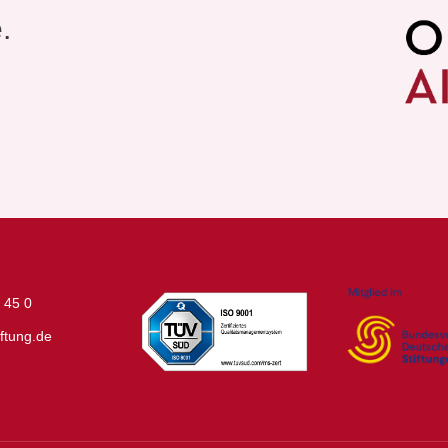
e.
 45 0
ftung.de