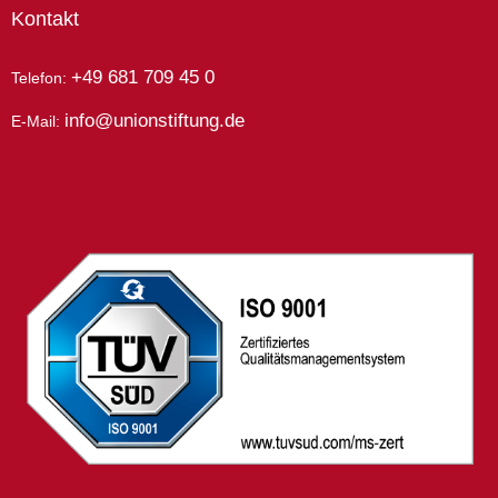
Kontakt
+49 681 709 45 0
Telefon:
info@unionstiftung.de
E-Mail: