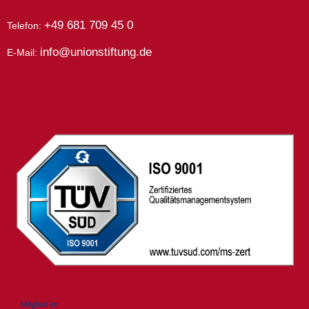
+49 681 709 45 0
Telefon:
info@unionstiftung.de
E-Mail: